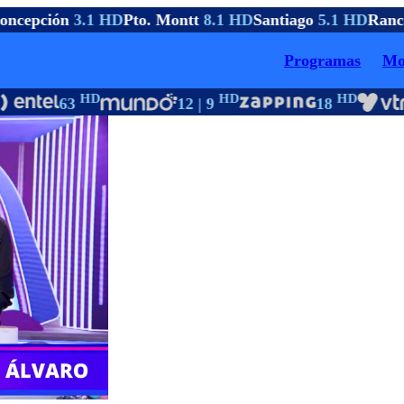
ncepción
3.1 HD
Pto. Montt
8.1 HD
Santiago
5.1 HD
Ranc
Programas
Mo
HD
HD
HD
63
12 | 9
18