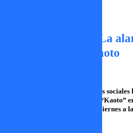
Momentos
“Está disponible”: La al
Álvaro Ballero y Kaoto
Indignación ha generado en redes sociales
de una conversación con Carlos “Kaoto” en 
capítulo de Sígueme, de lunes a viernes a l
¡Vamos por más!