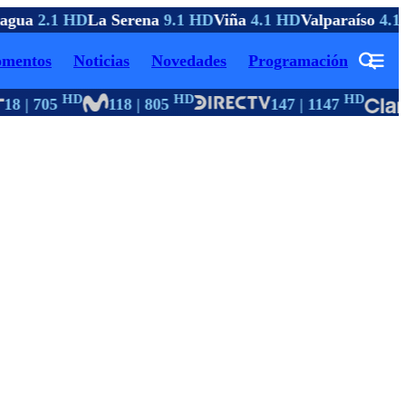
agua
2.1 HD
La Serena
9.1 HD
Viña
4.1 HD
Valparaíso
4.1 
mentos
Noticias
Novedades
Programación
HD
HD
HD
18 | 705
118 | 805
147 | 1147