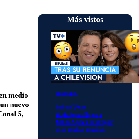
Más vistos
Momentos
 en medio
 un nuevo
Julio César
Canal 5,
Rodríguez llega a
MEGA para trabajar
con Tonka Tomicic