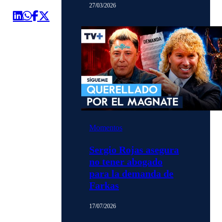
27/03/2026
Momentos
Sergio Rojas asegura
no tener abogado
para la demanda de
Farkas
17/07/2026