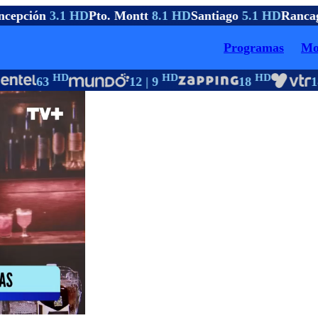
cepción
3.1 HD
Pto. Montt
8.1 HD
Santiago
5.1 HD
Rancag
Programas
Mo
HD
HD
HD
63
12 | 9
18
18