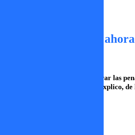
Momentos
El Presidente Boris ahora
El presidente Boris intenta superar las pena
una buena partner? Después te explico, de l
pantallas de TV+.
Damaris Castro
16 de diciembre 2025