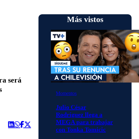
Más vistos
ra será
s
Momentos
Julio César
Rodríguez llega a
MEGA para trabajar
con Tonka Tomicic