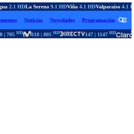
ua
2.1 HD
La Serena
9.1 HD
Viña
4.1 HD
Valparaíso
4.1 H
mentos
Noticias
Novedades
Programación
HD
HD
HD
 | 705
118 | 805
147 | 1147