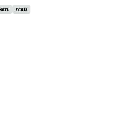
parra
tvmas