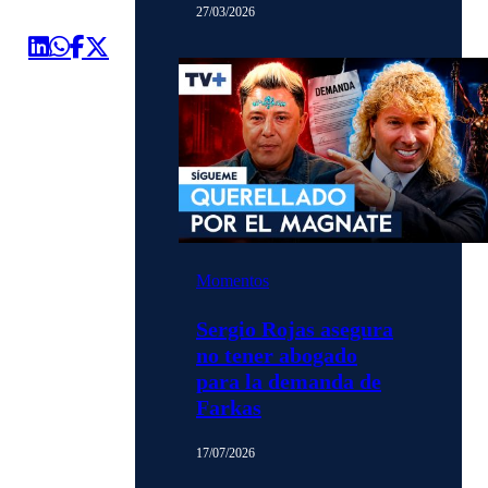
27/03/2026
Momentos
Sergio Rojas asegura
no tener abogado
para la demanda de
Farkas
17/07/2026