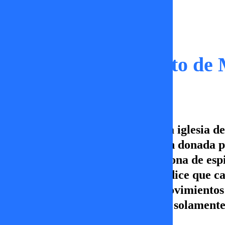
Momentos
El misterio del Cristo de
La mítica imagen que custodia la iglesia de
Cristo de Mayo sería una imagen donada p
hubo un gran terremoto y la corona de espi
acomodar hay réplicas. El mito dice que ca
ciudad, de l contrario habrán movimientos 
de lunes a viernes a las 15.00hrs. solame