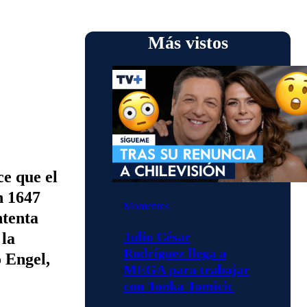
Más vistos
ce que el
n 1647
Momentos
ntenta
Julio César
 la
Rodríguez llega a
 Engel,
MEGA para trabajar
con Tonka Tomicic