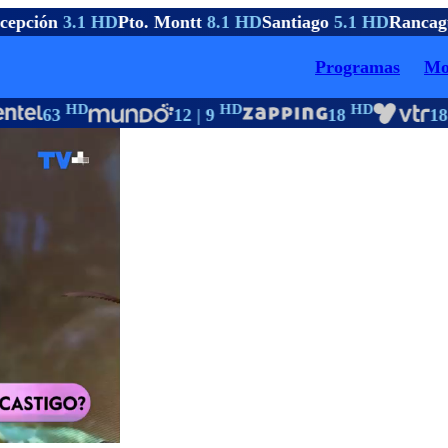
epción
3.1 HD
Pto. Montt
8.1 HD
Santiago
5.1 HD
Rancag
Programas
Mo
HD
HD
HD
63
12 | 9
18
18 