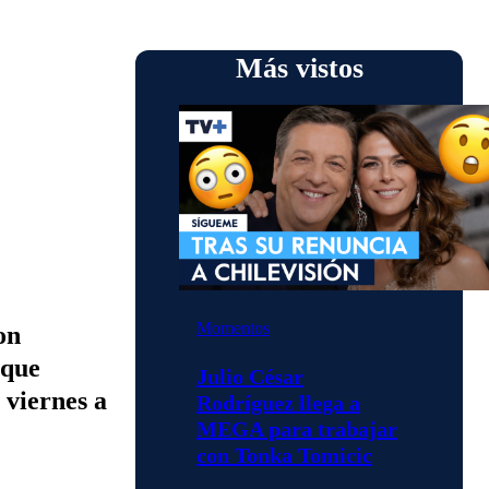
Más vistos
Momentos
on
 que
Julio César
 viernes a
Rodríguez llega a
MEGA para trabajar
con Tonka Tomicic