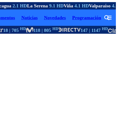
agua
2.1 HD
La Serena
9.1 HD
Viña
4.1 HD
Valparaíso
4.1
mentos
Noticias
Novedades
Programación
HD
HD
HD
18 | 705
118 | 805
147 | 1147