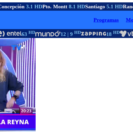
oncepción
3.1 HD
Pto. Montt
8.1 HD
Santiago
5.1 HD
Ranc
Programas
Mo
HD
HD
HD
63
12 | 9
18