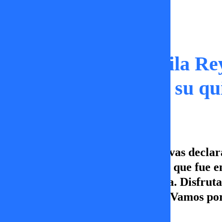
Momentos
“Destrozada”: Yamila Re
declaraciones sobre su q
En Sígueme comentamos las nuevas declara
Américo, donde confesó lo difícil que fue e
quedó completamente destrozada. Disfruta 
las 19:00 hrs por TV+, Canal 5. ¡Vamos po