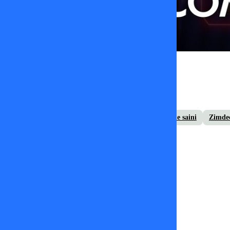
Damaris Castro
12 de septiembre 2025
Nico Solabarrieta
noche de suerte
tvmas
vale saini
Zimde