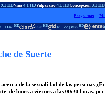
9.1 HD
Viña
4.1 HD
Valparaíso
4.1 HD
Concepción
3.1 HD
P
Programas
Mo
HD
HD
HD
| 1147
550
18 | 22 | 808
6
he de Suerte
acerca de la sexualidad de las personas ¿En
e, de lunes a viernes a las 00:30 horas, por