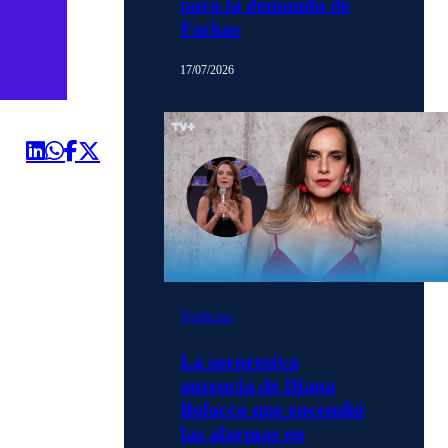
para la demanda de
Farkas
17/07/2026
Noticias
La sorpresiva
ausencia de Diana
Bolocco que encendió
las alarmas en