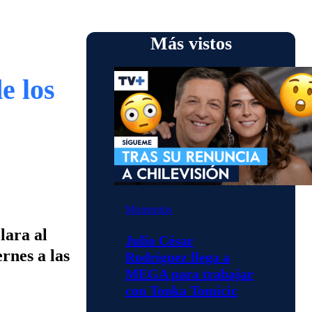
Más vistos
e los
Momentos
lara al
Julio César
rnes a las
Rodríguez llega a
MEGA para trabajar
con Tonka Tomicic