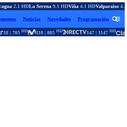
agua
2.1 HD
La Serena
9.1 HD
Viña
4.1 HD
Valparaíso
4.1
mentos
Noticias
Novedades
Programación
HD
HD
HD
18 | 705
118 | 805
147 | 1147