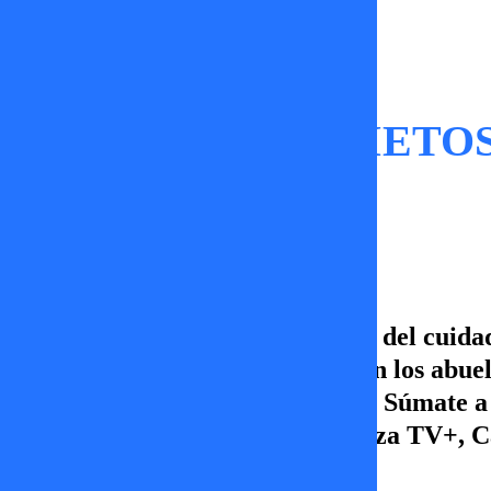
Momentos
CUIDAR A LOS NIETOS: ¿
abuelos?
En Tal Cual conversamos acerca del cuidado
obligación y/o un favor que hacen los abue
respecto, y aquí te la mostramos. Súmate a 
22.00hrs. Prende la tele y sintoniza TV+, 