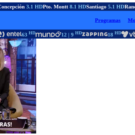
oncepción
3.1 HD
Pto. Montt
8.1 HD
Santiago
5.1 HD
Ranc
Programas
Mo
HD
HD
HD
63
12 | 9
18