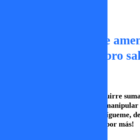
Momentos
Cuchillo Eyzaguirre amen
Fran Garcia Huidobro sal
La polémica de Sebastián Eyzaguirre suma 
la que acusa fue “editado” y así manipular s
Súmate a un nuevo capítulo de Sígueme, de l
sintoniza TV+, Canal 5, ¡Vamos por más!