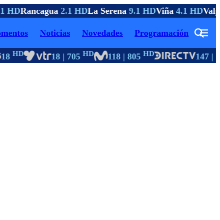
1 HD
Rancagua
2.1 HD
La Serena
9.1 HD
Viña
4.1 HD
Valpa
mentos
Noticias
Novedades
Programación
HD
HD
HD
18
18 | 705
118 | 805
147 | 1