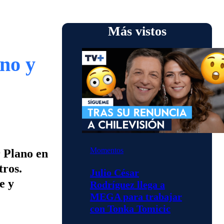
Más vistos
no y
Momentos
r Plano en
tros.
Julio César
e y
Rodríguez llega a
MEGA para trabajar
con Tonka Tomicic