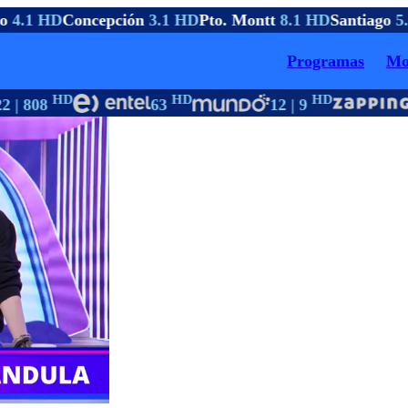
o
4.1 HD
Concepción
3.1 HD
Pto. Montt
8.1 HD
Santiago
5.
Programas
Mo
HD
HD
HD
2 | 808
63
12 | 9