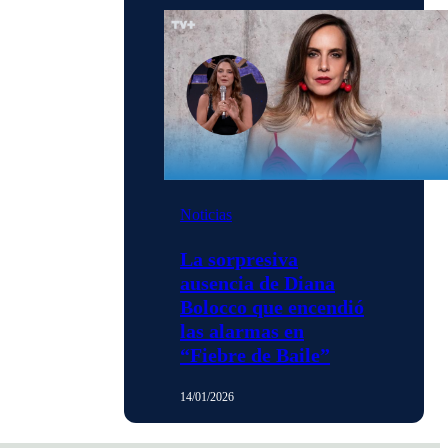
Noticias
La sorpresiva
ausencia de Diana
Bolocco que encendió
las alarmas en
“Fiebre de Baile”
14/01/2026