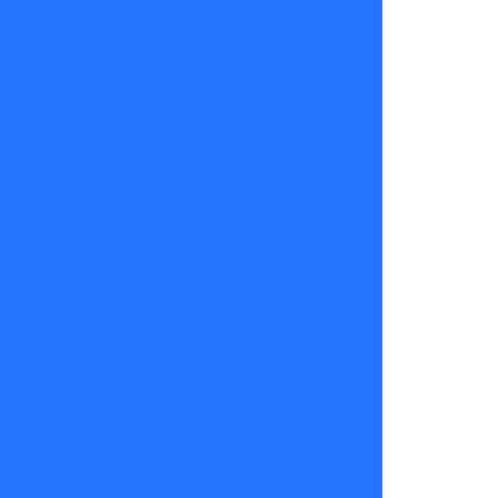
julia vial
sígueme
tvmas