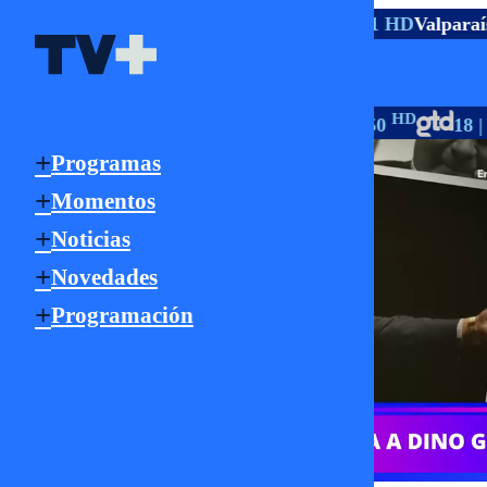
TV ABIERTA
Rancagua
2.1 HD
La Serena
9.1 HD
Viña
4.1 HD
Valparaí
Señal Online
HD
HD
HD
TV PAGO
| 805
147 | 1147
550
18 | 
Programas
Momentos
Noticias
Novedades
Programación