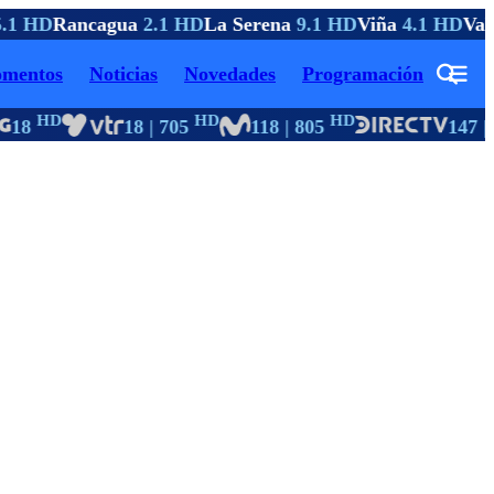
.1 HD
Rancagua
2.1 HD
La Serena
9.1 HD
Viña
4.1 HD
Valp
mentos
Noticias
Novedades
Programación
HD
HD
HD
18
18 | 705
118 | 805
147 | 