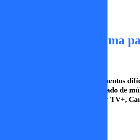
Momentos
Complicado panorama pa
Dino Gordillo está viviendo momentos difíc
ser internado, además de ser bajado de múl
viernes a las 19:00 horas sólo por TV+, C
José Tomás Medina
18 de febrero 2026