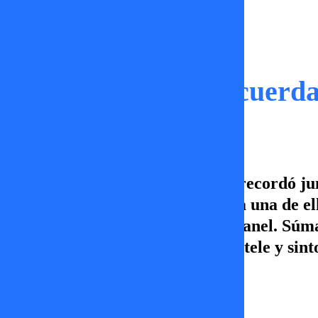
Momentos
Claudio Moreno recuerda 
El comediante Claudio Moreno recordó jun
en su vida, para nuestra sorpresa una de el
y al parecer no fue el único del panel. Súm
viernes a las 22.00hrs. Prende la tele y si
Isidora Acuña
03 de julio 2026