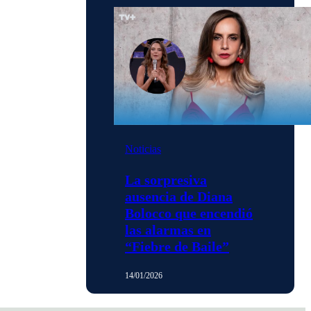
Noticias
La sorpresiva
ausencia de Diana
Bolocco que encendió
las alarmas en
“Fiebre de Baile”
14/01/2026