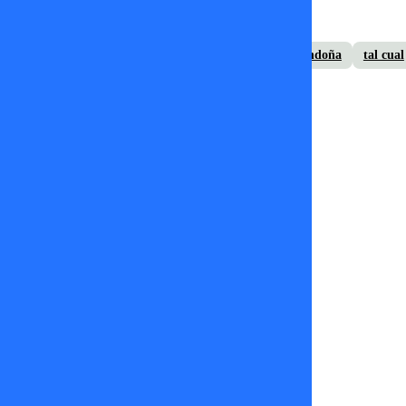
claudio moreno
Paty Maldonado
Raquel Argandoña
tal cual