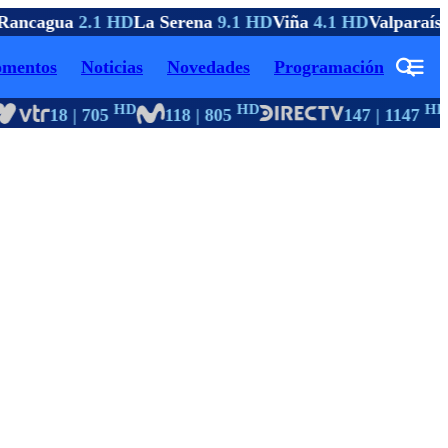
ancagua
2.1 HD
La Serena
9.1 HD
Viña
4.1 HD
Valparaíso
mentos
Noticias
Novedades
Programación
HD
HD
HD
18 | 705
118 | 805
147 | 1147