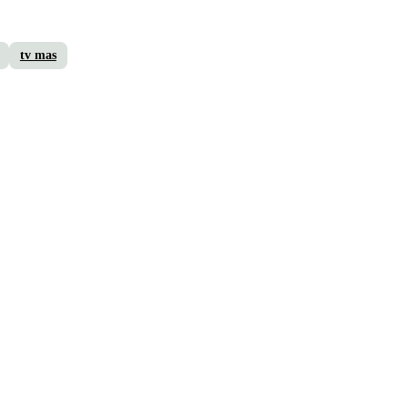
tv mas