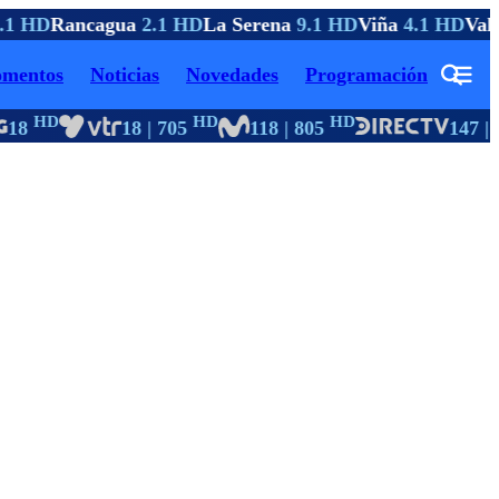
1 HD
Rancagua
2.1 HD
La Serena
9.1 HD
Viña
4.1 HD
Valp
mentos
Noticias
Novedades
Programación
HD
HD
HD
18
18 | 705
118 | 805
147 | 