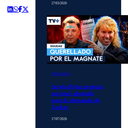
27/03/2026
Momentos
Sergio Rojas asegura
no tener abogado
para la demanda de
Farkas
17/07/2026