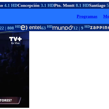
o
4.1 HD
Concepción
3.1 HD
Pto. Montt
8.1 HD
Santiago
5.
Programas
Mo
HD
HD
HD
2 | 808
63
12 | 9