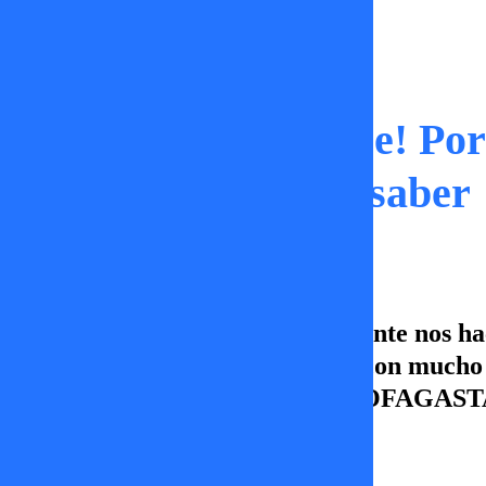
Momentos
¡Basta de esconderse! Por
que la gente quiere saber
¡Directo desde Antofagasta, la gente nos h
ellas con malicia y otras tantas, con muc
de Tal Cual, HOY DESDE ANTOFAGASTA. Di
Vamos por más.