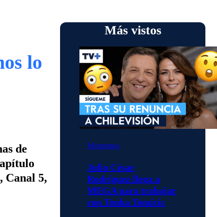
Más vistos
os lo
Momentos
has de
apítulo
Julio César
 Canal 5,
Rodríguez llega a
MEGA para trabajar
con Tonka Tomicic