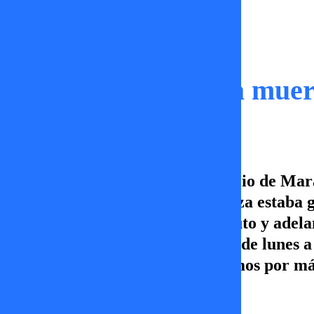
Momentos
Anulan juicio por la mue
Se confirmó la anulación del juicio de Mar
muerte. Esto debido a que la jueza estaba
donde se seguía el minuto a minuto y adela
nuevo capítulo de TV+ Informa, de lunes a v
contenidos en TV+, Canal 5, Vamos por má