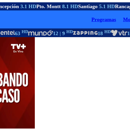
cepción
3.1 HD
Pto. Montt
8.1 HD
Santiago
5.1 HD
Ranca
Programas
Mo
HD
HD
HD
63
12 | 9
18
18