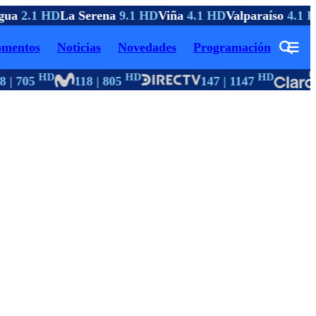
gua
2.1 HD
La Serena
9.1 HD
Viña
4.1 HD
Valparaíso
4.1 H
mentos
Noticias
Novedades
Programación
HD
HD
HD
 | 705
118 | 805
147 | 1147