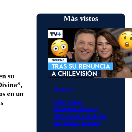
Más vistos
en su
Divina”,
Momentos
os en un
Julio César
ás
Rodríguez llega a
MEGA para trabajar
con Tonka Tomicic