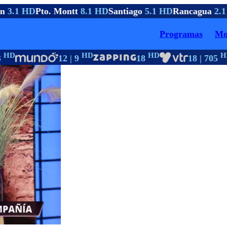
n
3.1 HD
Pto. Montt
8.1 HD
Santiago
5.1 HD
Rancagua
2.1
Programas
Mo
HD
HD
HD
HD
12 | 9
18
18 | 705