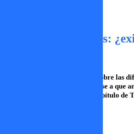
Momentos
Actores VS. Músicos: ¿exi
En Tal Cual abrimos el debate sobre las dif
momento de recibir recursos, pese a que a
cultura. Disfruta de un nuevo capítulo de T
Canal 5. ¡Vamos por más!
Constanza Sandoval
05 de junio 2026