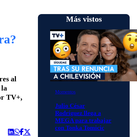
Más vistos
ura?
res al
 la
Momentos
por TV+,
Julio César
Rodríguez llega a
MEGA para trabajar
con Tonka Tomicic