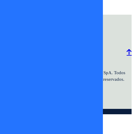
Programación
Comercial
Contacto
Frecuencias
2026 ©TV+SpA. Av. Presidente
© 2026 TV+ SpA. Todos
Kennedy #9070. Oficina 601. Vitacura.
los derechos reservados.
© DIGITALPROSERVER 2026