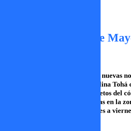
Capítulos
TV+ Informa | 07 de May
Nuevo capítulo de TV+ Informa, nuevas not
que aún trae la relación de Carolina Toh
de Madeleine McCann y los secretos del có
del tiempo, pues se esperan lluvias en la 
capítulo de TV+ Informa, de lunes a viern