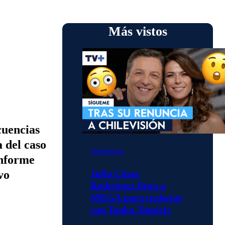
Más vistos
cuencias
 del caso
Momentos
informe
Julio César
vo
Rodríguez llega a
MEGA para trabajar
con Tonka Tomicic