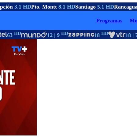
ción
3.1 HD
Pto. Montt
8.1 HD
Santiago
5.1 HD
Rancagua
Programas
Mo
HD
HD
HD
63
12 | 9
18
18 | 7