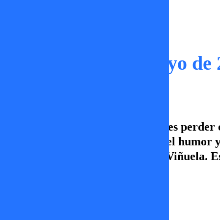
Capítulos
Tal Cual | 30 de Mayo de
¡Viernes en Tal Cual! No te puedes perder
sorprendió con todo su sentido del humor y
reír con sus ocurrencias junto a Viñuela. 
las 21:45 hrs. por TVMÁS.
Ignacia Lira
30 de mayo 2025