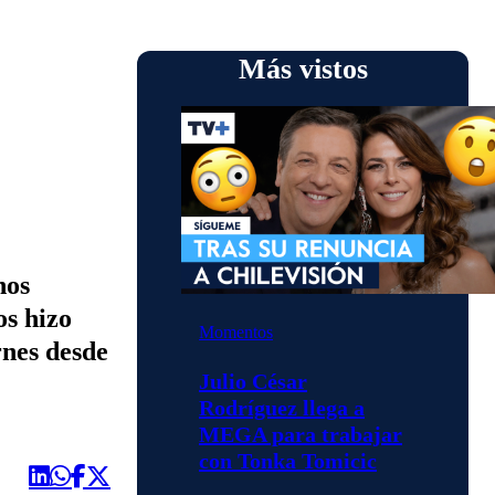
Más vistos
nos
os hizo
Momentos
rnes desde
Julio César
Rodríguez llega a
MEGA para trabajar
con Tonka Tomicic