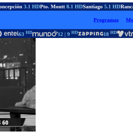
ncepción
3.1 HD
Pto. Montt
8.1 HD
Santiago
5.1 HD
Ranca
Programas
Mo
HD
HD
HD
63
12 | 9
18
1