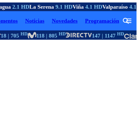
gua
2.1 HD
La Serena
9.1 HD
Viña
4.1 HD
Valparaíso
4.1 
mentos
Noticias
Novedades
Programación
HD
HD
HD
8 | 705
118 | 805
147 | 1147