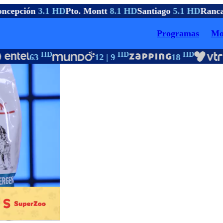
ncepción
3.1 HD
Pto. Montt
8.1 HD
Santiago
5.1 HD
Ranca
Programas
Mo
HD
HD
HD
63
12 | 9
18
1