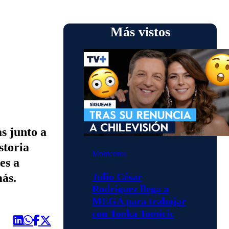
Más vistos
s junto a
storia
Momentos
es a
Julio César
más.
Rodríguez llega a
MEGA para trabajar
con Tonka Tomicic