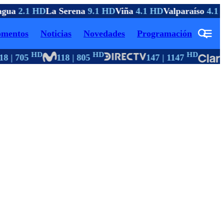
gua
2.1 HD
La Serena
9.1 HD
Viña
4.1 HD
Valparaíso
4.1 
mentos
Noticias
Novedades
Programación
HD
HD
HD
8 | 705
118 | 805
147 | 1147