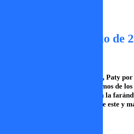
Capítulos
Tal Cual | 18 de Julio de 
¡Noche de viernes! Y en Tal Cual, Paty por
Jordi Castell. Y bueno, conversamos de los 
siendo amantes. Únete con todo a la faránd
viernes a las 21.30hrs. Disfruta de este y
Erika Flores
18 de julio 2025