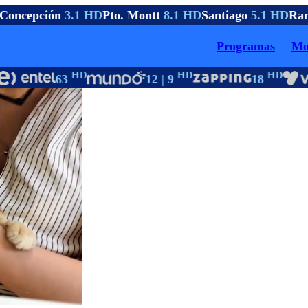
oncepción
3.1 HD
Pto. Montt
8.1 HD
Santiago
5.1 HD
Ran
Programas
Mo
HD
HD
HD
63
12 | 9
18