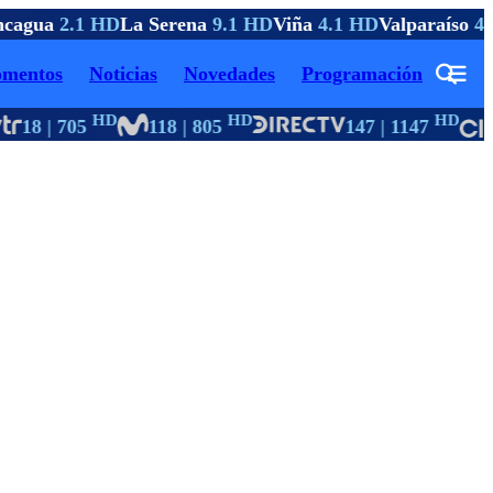
cagua
2.1 HD
La Serena
9.1 HD
Viña
4.1 HD
Valparaíso
4.
mentos
Noticias
Novedades
Programación
HD
HD
HD
18 | 705
118 | 805
147 | 1147