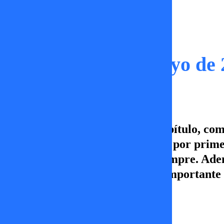
Capítulos
Tal Cual | 14 de Mayo de
¡Jordi se va a Chiloé! En este capítulo, com
Paty sorprendió al confesar que, por prime
ganas de repetir lo mismo de siempre. Ade
y reflexionaron en torno a este importante 
por TVMÁS.