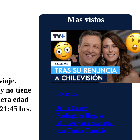
Más vistos
viaje.
y no tiene
Momentos
cera edad
Julio César
21:45 hrs.
Rodríguez llega a
MEGA para trabajar
con Tonka Tomicic