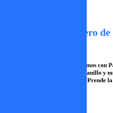
Capítulos
Tal Cual | 13 de Enero de
En este capítulo de Tal Cual estamos con 
cuándo es adecuado entregar un anillo y m
de lunes a viernes a las 21.30hrs. Prende l
Erika Flores
13 de enero 2026