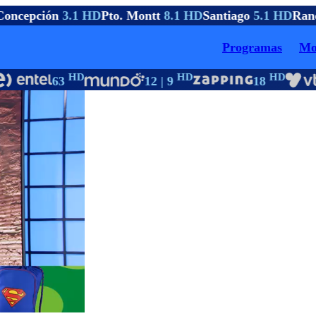
oncepción
3.1 HD
Pto. Montt
8.1 HD
Santiago
5.1 HD
Ranc
Programas
Mo
HD
HD
HD
63
12 | 9
18