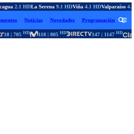
agua
2.1 HD
La Serena
9.1 HD
Viña
4.1 HD
Valparaíso
4.1
mentos
Noticias
Novedades
Programación
HD
HD
HD
18 | 705
118 | 805
147 | 1147