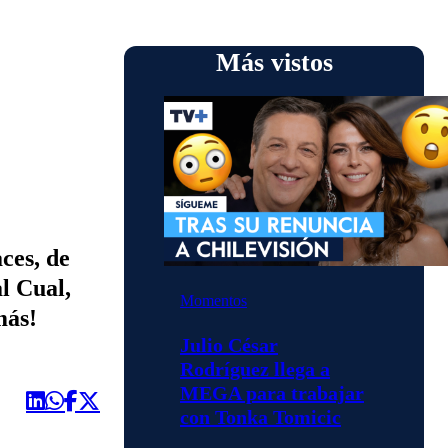
Más vistos
ces, de
l Cual,
Momentos
más!
Julio César
Rodríguez llega a
MEGA para trabajar
con Tonka Tomicic