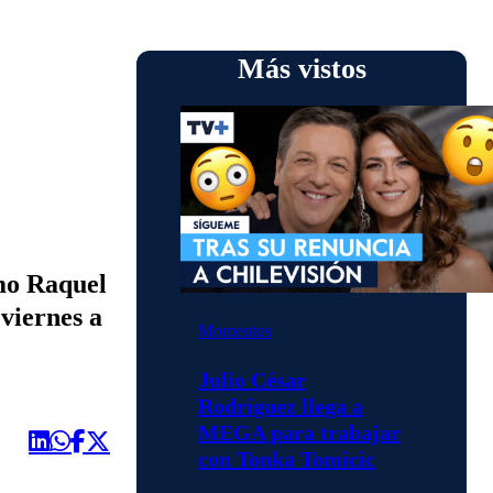
Más vistos
omo Raquel
 viernes a
Momentos
Julio César
Rodríguez llega a
MEGA para trabajar
con Tonka Tomicic