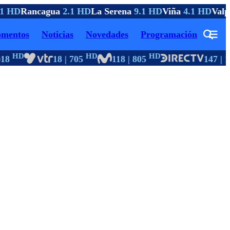
1 HD
Rancagua
2.1 HD
La Serena
9.1 HD
Viña
4.1 HD
Valpa
mentos
Noticias
Novedades
Programación
HD
HD
HD
18
18 | 705
118 | 805
147 | 1