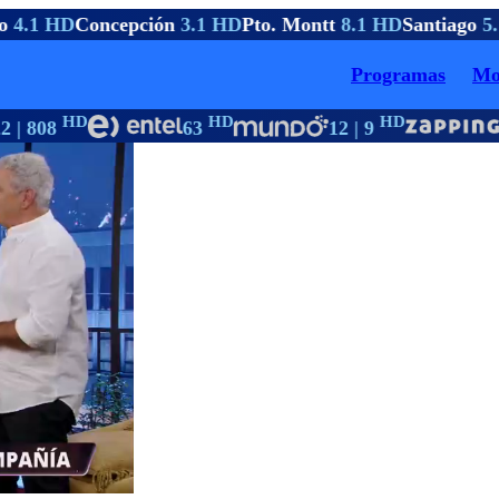
o
4.1 HD
Concepción
3.1 HD
Pto. Montt
8.1 HD
Santiago
5.
Programas
Mo
HD
HD
HD
 | 808
63
12 | 9