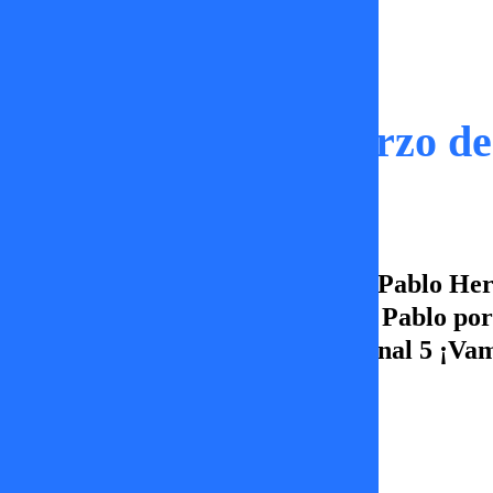
Capítulos
Tal Cual | 10 de Marzo d
En este capítulo de Tal Cual con Pablo He
con sus amores o el fanatismo de Pablo por 
las 22:00 horas sólo por TV+, Canal 5 ¡Va
José Tomás Medina
10 de marzo 2026