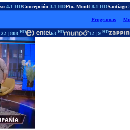
so
4.1 HD
Concepción
3.1 HD
Pto. Montt
8.1 HD
Santiago
5
Programas
Mo
HD
HD
HD
22 | 808
63
12 | 9