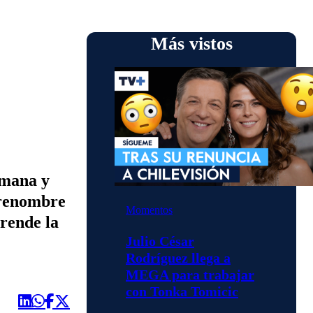
Más vistos
emana y
 renombre
Momentos
Prende la
Julio César
Rodríguez llega a
MEGA para trabajar
con Tonka Tomicic