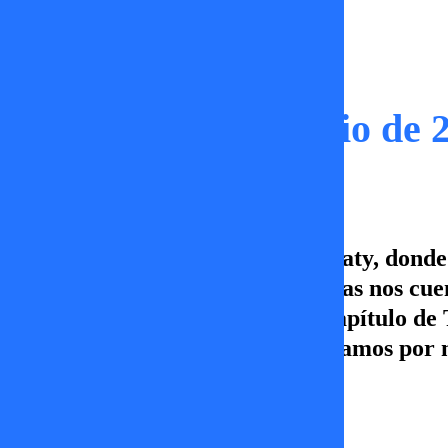
Capítulos
Tal Cual | 08 de junio de 
Este capítulo de Tal Cual es de Paty, dond
sus historias con Rambito. Ademas nos cue
años atrás. Súmate a un nuevo capítulo de T
tele y sintoniza TV+, Canal 5, ¡Vamos por
Erika Flores
08 de junio 2026