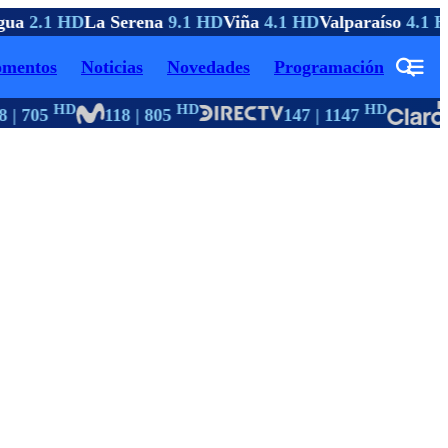
ua
2.1 HD
La Serena
9.1 HD
Viña
4.1 HD
Valparaíso
4.1 H
mentos
Noticias
Novedades
Programación
HD
HD
HD
 | 705
118 | 805
147 | 1147