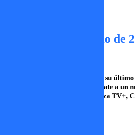
Capítulos
Tal Cual | 01 de Julio de 
Conversamos con Pepe López en su último d
las relaciones y mucho más. Súmate a un nu
22.00hrs. Prende la tele y sintoniza TV+, 
Isidora Acuña
01 de julio 2026