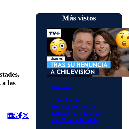
Más vistos
stades,
 a las
Momentos
Julio César
Rodríguez llega a
MEGA para trabajar
con Tonka Tomicic