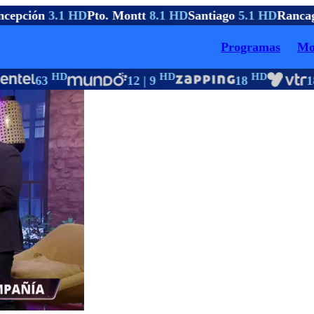
cepción
3.1 HD
Pto. Montt
8.1 HD
Santiago
5.1 HD
Rancag
Programas
Mo
HD
HD
HD
63
12 | 9
18
18