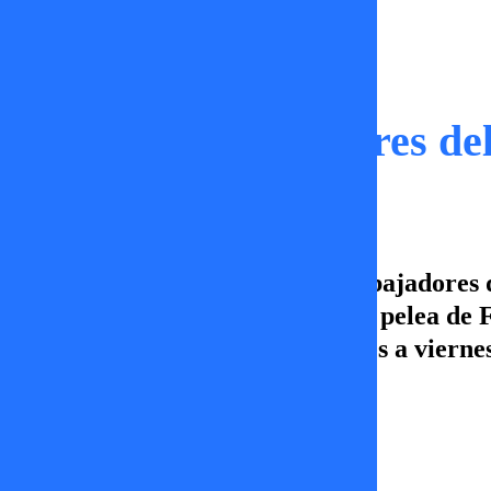
Capítulos
Sígueme Embajadores del
En este capítulo de Sígueme Embajadores d
expulsión de Junior Playboy y la pelea de
Embajadores del Chisme de lunes a viernes
más!
José Tomás Medina
12 de marzo 2026