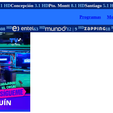
1 HD
Concepción
3.1 HD
Pto. Montt
8.1 HD
Santiago
5.1 H
Programas
Mo
HD
HD
HD
H
08
63
12 | 9
18