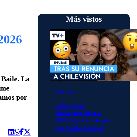
Más vistos
2026
 Baile. La
eme
Momentos
Vamos por
Julio César
Rodríguez llega a
MEGA para trabajar
con Tonka Tomicic