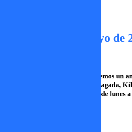
Capítulos
Sígueme | 29 de mayo de 
En este capítulo de Sígueme hacemos un aná
conversamos sobre Cristián Arriagada, Ki
a un nuevo capítulo de Sígueme, de lunes a 
TV+, Canal 5, ¡Vamos por más!
Erika Flores
29 de mayo 2026