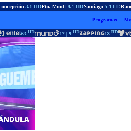
oncepción
3.1 HD
Pto. Montt
8.1 HD
Santiago
5.1 HD
Ranc
Programas
Mo
HD
HD
HD
63
12 | 9
18