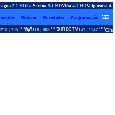
agua
2.1 HD
La Serena
9.1 HD
Viña
4.1 HD
Valparaíso
4.1
mentos
Noticias
Novedades
Programación
HD
HD
HD
18 | 705
118 | 805
147 | 1147