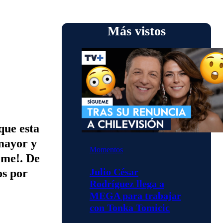
Más vistos
que esta
mayor y
Momentos
eme!. De
Julio César
os por
Rodríguez llega a
MEGA para trabajar
con Tonka Tomicic