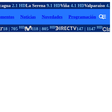
agua
2.1 HD
La Serena
9.1 HD
Viña
4.1 HD
Valparaíso
4.1
mentos
Noticias
Novedades
Programación
HD
HD
HD
18 | 705
118 | 805
147 | 1147