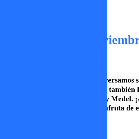
Capítulos
Sígueme | 14 de Noviembr
En este capítulo de Sígueme conversamos so
construyendo en Fiebre de Baile, también
hablamos de las defensas de Gary Medel. 
lunes a viernes a las 17.00hrs. Disfruta d
más.