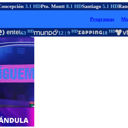
oncepción
3.1 HD
Pto. Montt
8.1 HD
Santiago
5.1 HD
Ranc
Programas
Mo
HD
HD
HD
63
12 | 9
18