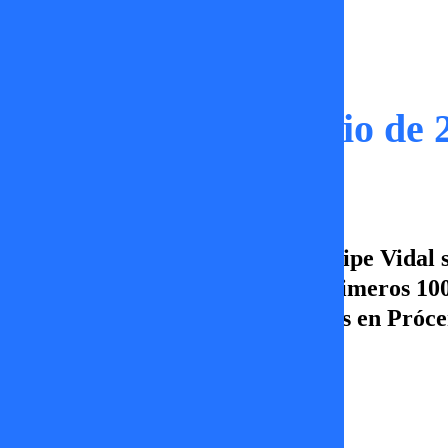
Capítulos
Próceres | 15 de junio de 
En este capítulo de Próceres, Felipe Vidal 
junto al panel, analizamos los primeros 1
evalúas su gestión? Acompáñanos en Prócer
Canal 5 ¡Vamos por más!
Damaris Castro
15 de junio 2026