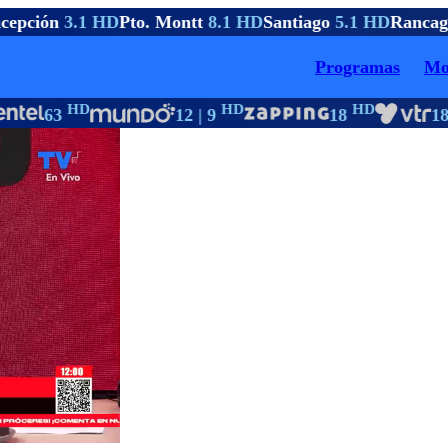
epción
3.1 HD
Pto. Montt
8.1 HD
Santiago
5.1 HD
Rancag
Programas
Mo
HD
HD
HD
63
12 | 9
18
18 