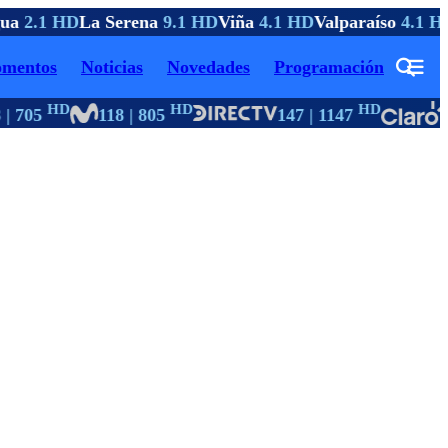
ua
2.1 HD
La Serena
9.1 HD
Viña
4.1 HD
Valparaíso
4.1 HD
mentos
Noticias
Novedades
Programación
HD
HD
HD
| 705
118 | 805
147 | 1147