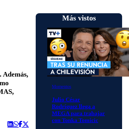
Más vistos
o. Además,
ómo
Momentos
VMAS,
Julio César
Rodríguez llega a
MEGA para trabajar
con Tonka Tomicic