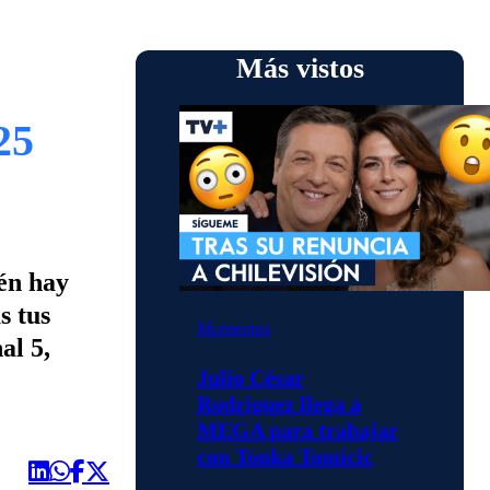
Más vistos
25
ién hay
s tus
Momentos
al 5,
Julio César
Rodríguez llega a
MEGA para trabajar
con Tonka Tomicic