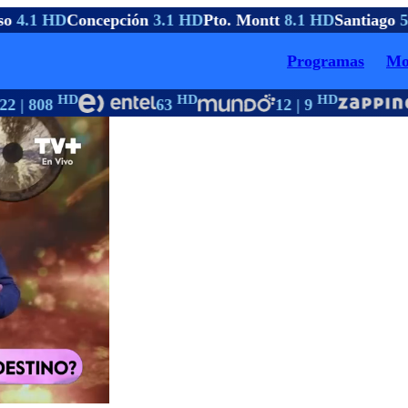
so
4.1 HD
Concepción
3.1 HD
Pto. Montt
8.1 HD
Santiago
5
Programas
Mo
HD
HD
HD
22 | 808
63
12 | 9