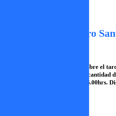
Capítulos
Pedro Engel y Alvaro San
Hoy en Pedro Engel hablamos sobre el tarot
quienes le temen y creen en una cantidad d
dudas. De lunes a viernes a las 15.00hrs. D
Vamos por más.
Erika Flores
05 de noviembre 2025