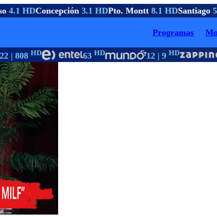
o
4.1 HD
Concepción
3.1 HD
Pto. Montt
8.1 HD
Santiago
5.
Programas
Mo
HD
HD
HD
2 | 808
63
12 | 9