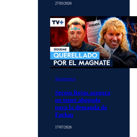
27/03/2026
Momentos
Sergio Rojas asegura
no tener abogado
para la demanda de
Farkas
17/07/2026