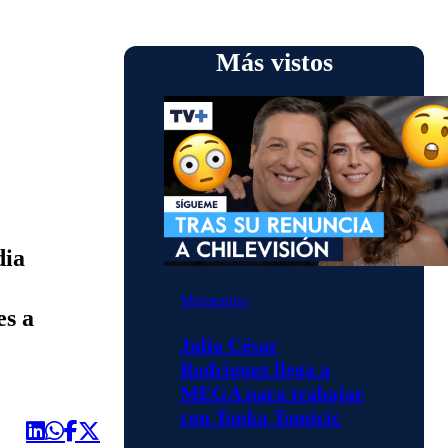
Más vistos
dia
Momentos
es a
Julio César
Rodríguez llega a
MEGA para trabajar
con Tonka Tomicic