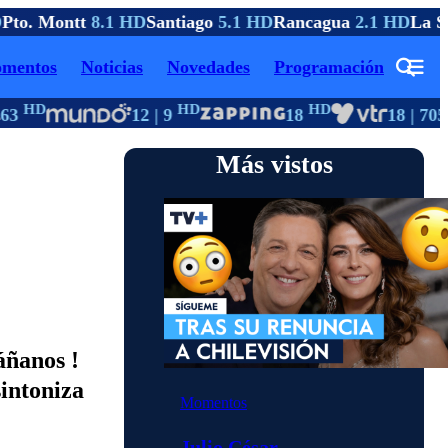
Pto. Montt
8.1 HD
Santiago
5.1 HD
Rancagua
2.1 HD
La Se
mentos
Noticias
Novedades
Programación
HD
HD
HD
3
12 | 9
18
18 | 705
Más vistos
áñanos !
sintoniza
Momentos
Julio César