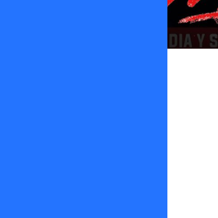
Erika Flores
02 de enero 2026
claudia conserva
milf