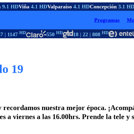
9.1 HD
Viña
4.1 HD
Valparaíso
4.1 HD
Concepción
3.1 HD
Programas
Mo
HD
HD
HD
 | 1147
550
18 | 22 | 808
6
lo 19
0 y recordamos nuestra mejor época. ¡Acomp
s a viernes a las 16.00hrs. Prende la tele y 