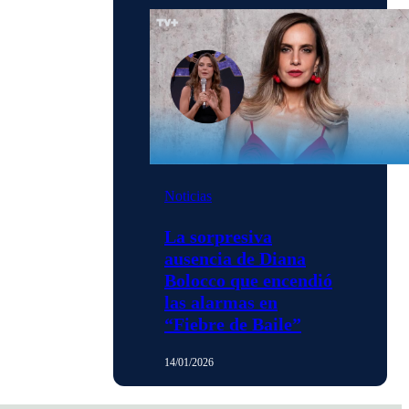
Noticias
La sorpresiva
ausencia de Diana
Bolocco que encendió
las alarmas en
“Fiebre de Baile”
14/01/2026