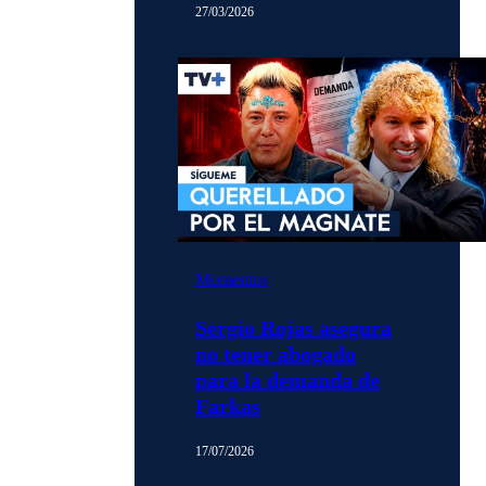
27/03/2026
Momentos
Sergio Rojas asegura
no tener abogado
para la demanda de
Farkas
17/07/2026