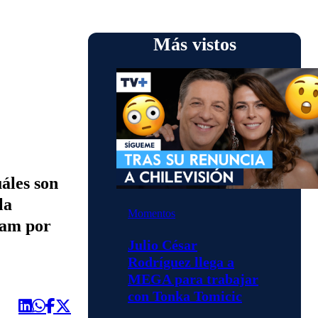
Más vistos
áles son
la
Momentos
 am por
Julio César
Rodríguez llega a
MEGA para trabajar
con Tonka Tomicic