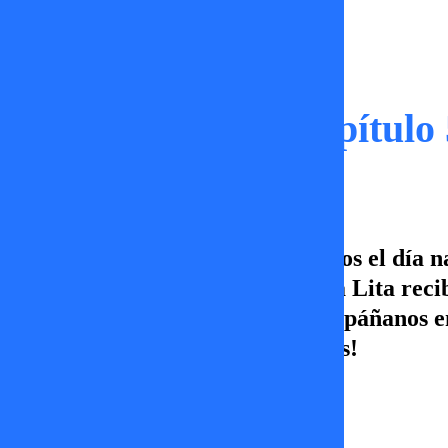
Capítulos
Luzma Cachai | Capítulo
En Luzma Cachai conmemoramos el día nac
sus favoritos. Además, la querida Lita rec
competencia ¿Es traición? Acompáñanos en
TVMAS, canal 5 ¡Vamos por más!
Damaris Castro
18 de mayo 2026