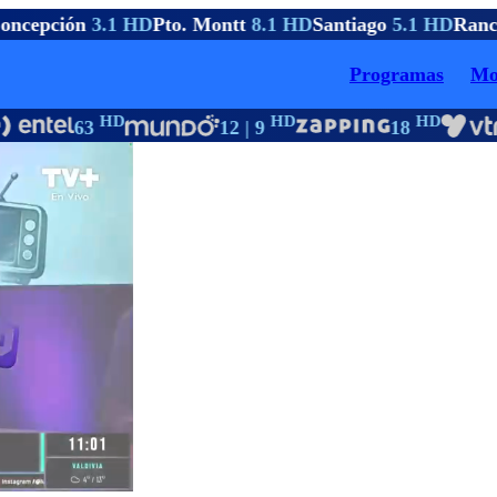
ncepción
3.1 HD
Pto. Montt
8.1 HD
Santiago
5.1 HD
Ranc
Programas
Mo
HD
HD
HD
63
12 | 9
18