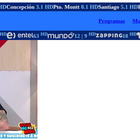
HD
Concepción
3.1 HD
Pto. Montt
8.1 HD
Santiago
5.1 HD
R
Programas
Mo
D
HD
HD
HD
63
12 | 9
18