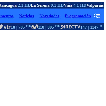
ancagua
2.1 HD
La Serena
9.1 HD
Viña
4.1 HD
Valparaíso
mentos
Noticias
Novedades
Programación
HD
HD
HD
18 | 705
118 | 805
147 | 1147