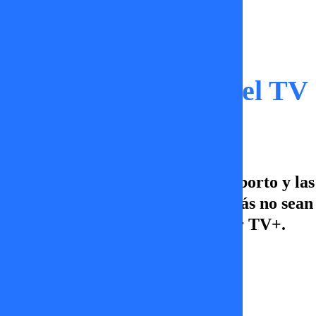
Capítulos
Las Noches de Porcel TV 
En este capítulo: hablamos del aborto y la
revisamos las noticias que “Quizás no sea
Porcel TV, de lunes a viernes por TV+.
Ignacia Lira
29 de enero 2026