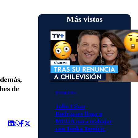
Más vistos
Además,
hes de
Momentos
Julio César
Rodríguez llega a
MEGA para trabajar
con Tonka Tomicic