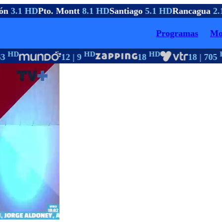
ón
3.1 HD
Pto. Montt
8.1 HD
Santiago
5.1 HD
Rancagua
2.1
Programas
Mo
HD
HD
HD
H
3
12 | 9
18
18 | 705