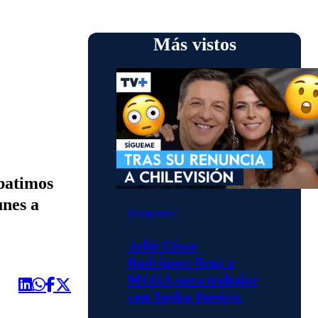
Más vistos
batimos
unes a
Momentos
Julio César
Rodríguez llega a
MEGA para trabajar
con Tonka Tomicic