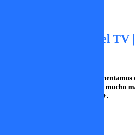
Capítulos
Las noches de Porcel TV 
En Las Noches de Porcel TV, comentamos 
acerca de los “es de roto”. Esto y mucho m
viernes a las 23:30 horas por TV+.
Damaris Castro
12 de enero 2026