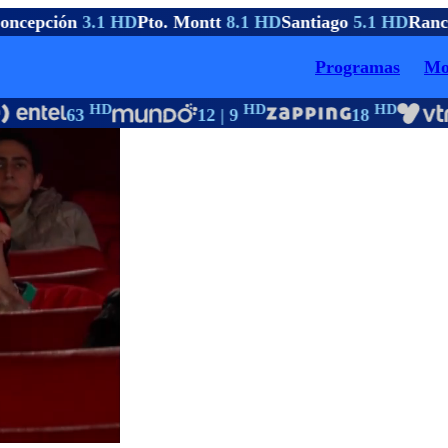
ncepción
3.1 HD
Pto. Montt
8.1 HD
Santiago
5.1 HD
Ranc
Programas
Mo
HD
HD
HD
63
12 | 9
18