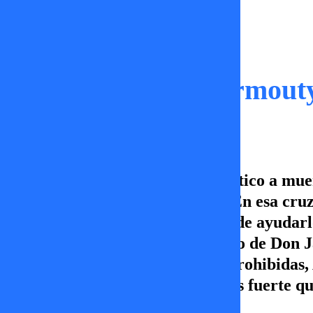
Capítulos
Infieles | Matiné vermout
En Infieles, Aureliano es un fanático a mu
su ídolo contra viento y marea. En esa cru
sin compartir su fanatismo, decide ayudar
y, además, vive el constante acoso de Don 
“desinteresadas” y tentaciones prohibidas
donde la pasión puede bailar más fuerte qu