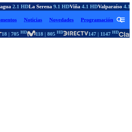
agua
2.1 HD
La Serena
9.1 HD
Viña
4.1 HD
Valparaíso
4.1 
mentos
Noticias
Novedades
Programación
HD
HD
HD
18 | 705
118 | 805
147 | 1147