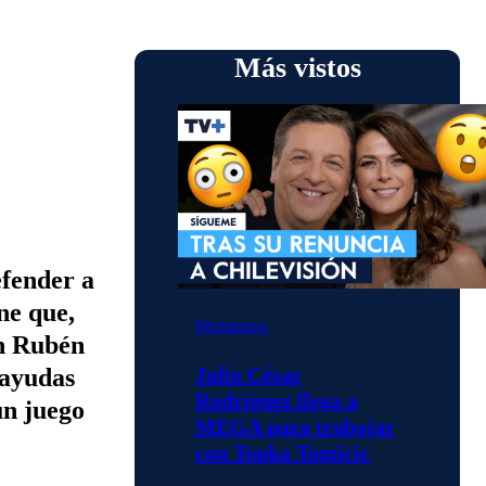
Más vistos
efender a
ne que,
Momentos
on Rubén
Julio César
 ayudas
Rodríguez llega a
un juego
MEGA para trabajar
con Tonka Tomicic