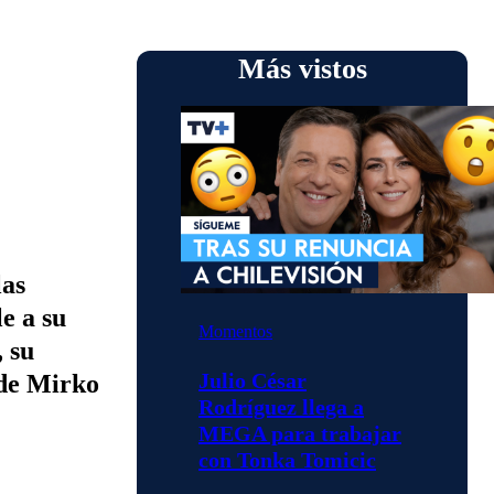
Más vistos
las
e a su
Momentos
, su
Julio César
 de Mirko
Rodríguez llega a
MEGA para trabajar
con Tonka Tomicic