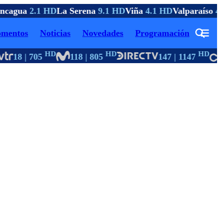
cagua
2.1 HD
La Serena
9.1 HD
Viña
4.1 HD
Valparaíso
4.
mentos
Noticias
Novedades
Programación
HD
HD
HD
18 | 705
118 | 805
147 | 1147