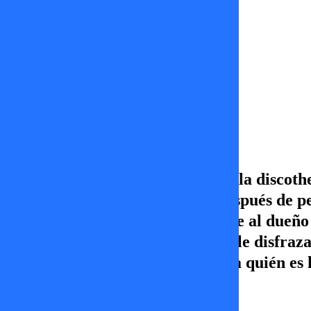
Capítulos
Infieles | Arañazo
Cuando la guapa Karla pelea en la discothe
marcas que le dejó en la cara después de p
novio Mirko. Virginia que conoce al dueño 
hermana la salva y logra que baile disfraza
y engañar a Virginia sin que sepa quién es