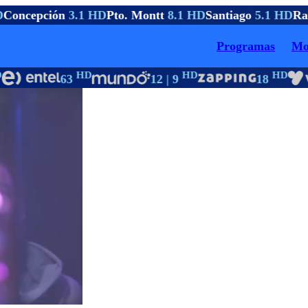
Concepción
3.1 HD
Pto. Montt
8.1 HD
Santiago
5.1 HD
Ran
Programas
Mo
HD
HD
HD
63
12 | 9
18