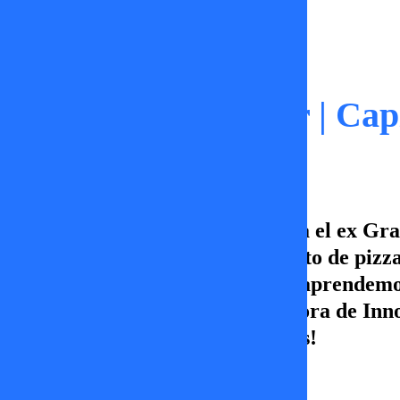
Capítulos
Es Hora de Innovar | Cap
En Es Hora de Innovar nos visita el ex G
todo acerca de su emprendimiento de pizza
reality como “Falsos”. Además, aprendemos
invierno. Acompáñanos en Es Hora de Innov
de TV+, Canal 5 ¡Vamos por más!