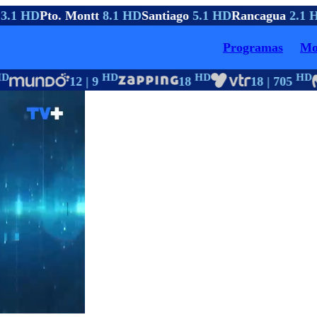
3.1 HD
Pto. Montt
8.1 HD
Santiago
5.1 HD
Rancagua
2.1 H
Programas
Mo
D
HD
HD
HD
12 | 9
18
18 | 705