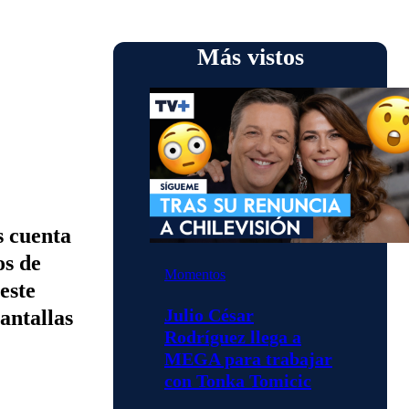
Más vistos
s cuenta
os de
Momentos
este
Julio César
antallas
Rodríguez llega a
MEGA para trabajar
con Tonka Tomicic