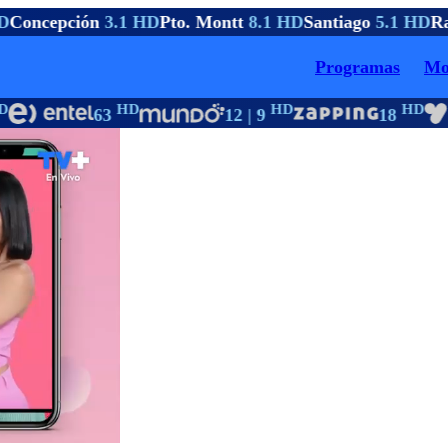
D
Concepción
3.1 HD
Pto. Montt
8.1 HD
Santiago
5.1 HD
Ra
Programas
Mo
HD
HD
HD
63
12 | 9
18