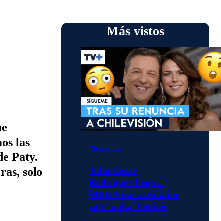
Más vistos
ue
os las
Momentos
de Paty.
Julio César
ras, solo
Rodríguez llega a
MEGA para trabajar
con Tonka Tomicic