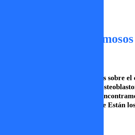
Capítulos
Dónde Están los Famosos 
Junto a Camilísima, conversamos sobre el c
preocupa a sus fanáticos: Sufre osteoblas
redes de Paty Maldonado y nos encontramos 
Entérate del chismecito en Dónde Están los
por TV+.