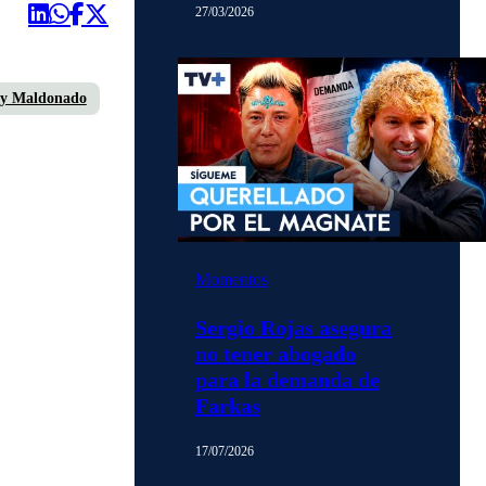
27/03/2026
ty Maldonado
Momentos
Sergio Rojas asegura
no tener abogado
para la demanda de
Farkas
17/07/2026