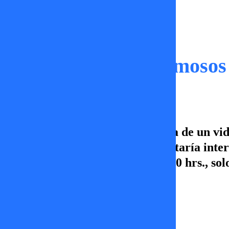
Capítulos
Dónde Están los Famosos 
Daniela Aránguiz es protagonista de un vid
cuenta sobre un futbolista que estaría int
los Famosos, lunes a viernes 16:00 hrs., so
¡Vamos por más!
María José García
26 de junio 2025