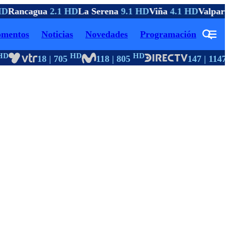
D
Rancagua
2.1 HD
La Serena
9.1 HD
Viña
4.1 HD
Valpara
mentos
Noticias
Novedades
Programación
D
HD
HD
18 | 705
118 | 805
147 | 1147