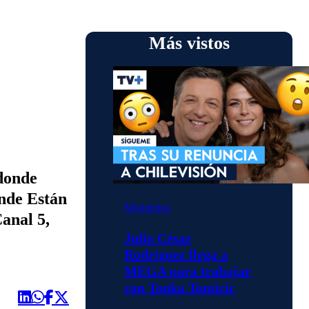
Más vistos
 donde
ónde Están
Momentos
Canal 5,
Julio César
Rodríguez llega a
MEGA para trabajar
con Tonka Tomicic