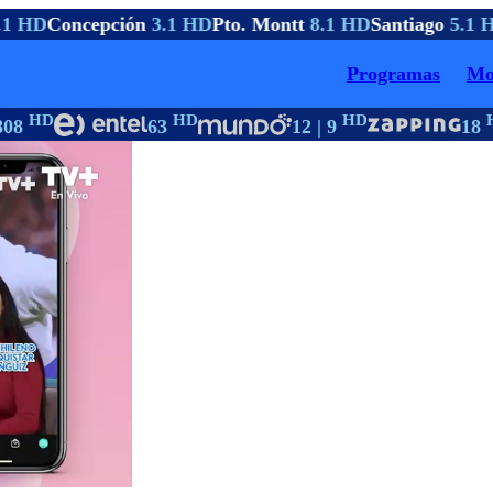
1 HD
Concepción
3.1 HD
Pto. Montt
8.1 HD
Santiago
5.1 H
Programas
Mo
HD
HD
HD
H
808
63
12 | 9
18