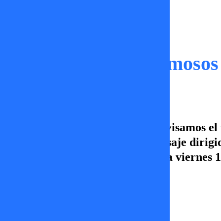
Capítulos
Dónde Están los Famosos
En Dónde Están los Famosos, revisamos el 
varios interpretan como un mensaje dirigi
Dónde Están los Famosos, lunes a viernes 16
TV+, Canal 5, ¡Vamos por más!
María José García
24 de junio 2025