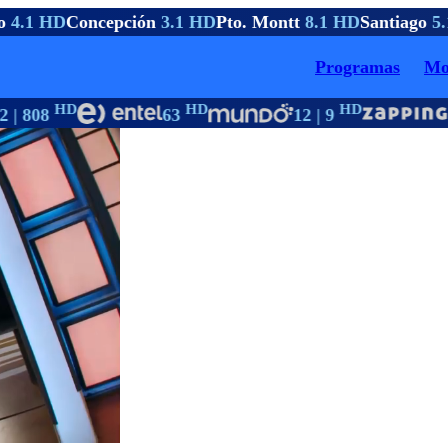
o
4.1 HD
Concepción
3.1 HD
Pto. Montt
8.1 HD
Santiago
5.
Programas
Mo
HD
HD
HD
 | 808
63
12 | 9
1