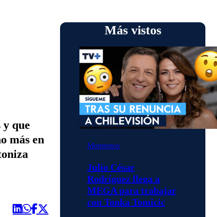
Más vistos
 y que
ho más en
Momentos
toniza
Julio César
Rodríguez llega a
MEGA para trabajar
con Tonka Tomicic