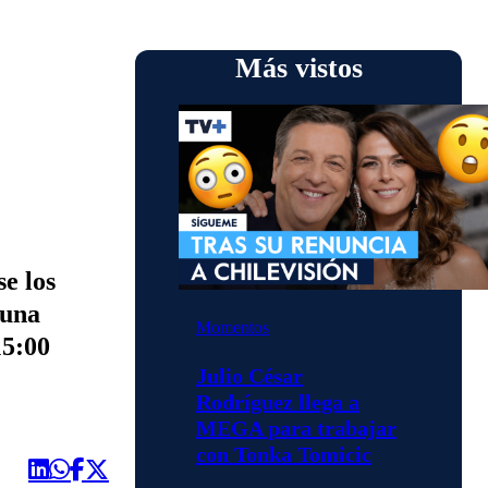
Más vistos
e los
 una
Momentos
15:00
Julio César
Rodríguez llega a
MEGA para trabajar
con Tonka Tomicic