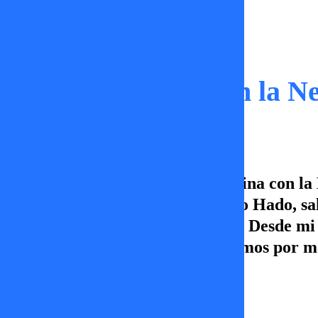
Capítulos
Desde mi cocina con la Ne
En este capítulo de Desde mi cocina con la
dedos. Pato a la naranja con Pato Hado, s
deliciosa carbonada. Síguenos en Desde mi 
horas sólo por TV+, Canal 5 ¡Vamos por m
José Tomás Medina
30 de enero 2026