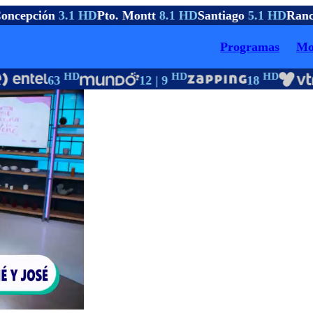
ncepción
3.1 HD
Pto. Montt
8.1 HD
Santiago
5.1 HD
Ranc
Programas
Mo
HD
HD
HD
63
12 | 9
18