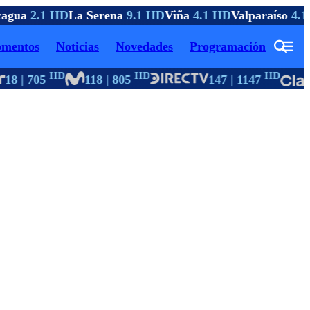
agua
2.1 HD
La Serena
9.1 HD
Viña
4.1 HD
Valparaíso
4.1 
mentos
Noticias
Novedades
Programación
HD
HD
HD
18 | 705
118 | 805
147 | 1147