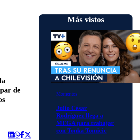
Más vistos
la
 par de
Momentos
os
Julio César
Rodríguez llega a
MEGA para trabajar
con Tonka Tomicic