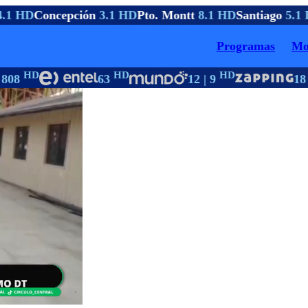
.1 HD
Concepción
3.1 HD
Pto. Montt
8.1 HD
Santiago
5.1 
Programas
Mo
HD
HD
HD
 808
63
12 | 9
18