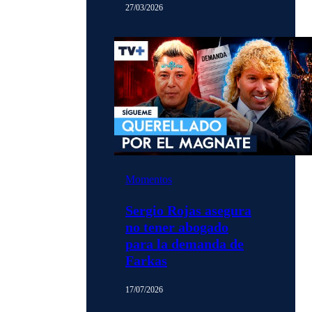
27/03/2026
Momentos
Sergio Rojas asegura
no tener abogado
para la demanda de
Farkas
17/07/2026