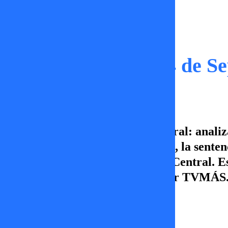
Capítulos
Círculo Central | 14 de S
En este capítulo de Círculo Central: anal
goleada de La U en la Supercopa, la sente
top secret excluisvos de Círculo Central. 
domingos desde las 21:00 hrs. por TVMÁS
Ignacia Lira
15 de septiembre 2025